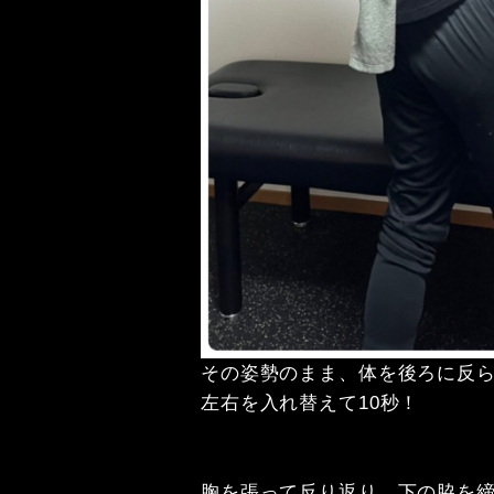
その姿勢のまま、体を後ろに反
左右を入れ替えて
10
秒！
胸を張って反り返り、下の脇を