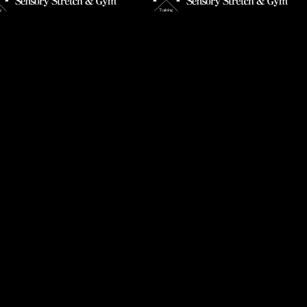
月に起こりやすい不調とそ
本日で終了
策方法】