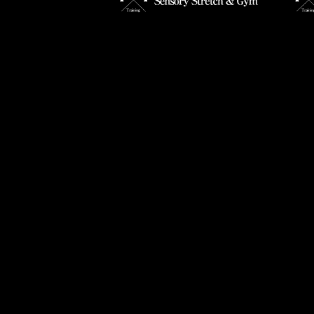
【体はどうして硬くなるの？】
【9
の対