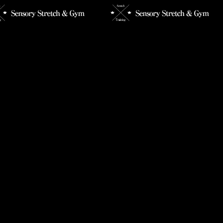
勢改善には◯◯が重要だっ
【なぜストレッチは大切なの
？】
か？】