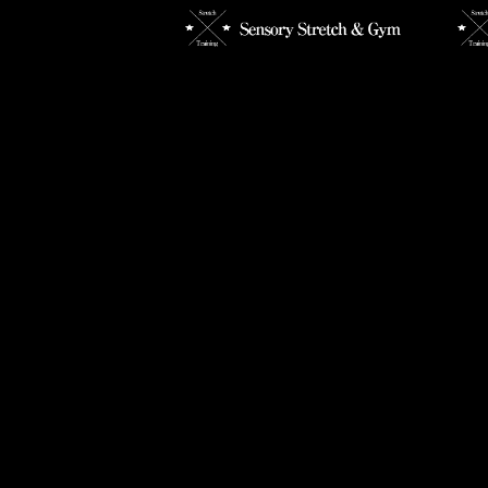
その踵の痛み、放置しない
【姿
で！！！
た！